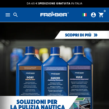
Passa
DA 65 €
SPEDIZIONE GRATUITA
IN ITALIA
al
0
menu
search
account_circle
shopping_cart
contenuto