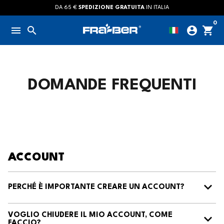
Passa
DA 65 €
SPEDIZIONE GRATUITA
IN ITALIA
al
0
menu
search
account_circle
shopping_cart
contenuto
DOMANDE FREQUENTI
ACCOUNT
PERCHÉ È IMPORTANTE CREARE UN ACCOUNT?
VOGLIO CHIUDERE IL MIO ACCOUNT, COME
FACCIO?