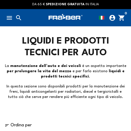
Passa
DA 65 €
SPEDIZIONE GRATUITA
IN ITALIA
al
0
menu
search
account_circle
shopping_cart
contenuto
LIQUIDI E PRODOTTI
TECNICI PER AUTO
La
manutenzione dell’auto e dei veicoli
è un aspetto importante
per prolungare la vita del mezzo
e per farlo esistono
liquidi e
prodotti tecnici specifici
.
In questa sezione sono disponibili prodotti per la manutenzione dei
freni, liquidi anticongelanti per radiatori, diesel e tergicristalli e
tutto ciò che serve per rendere più efficiente ogni tipo di veicolo.
sort
Ordina per