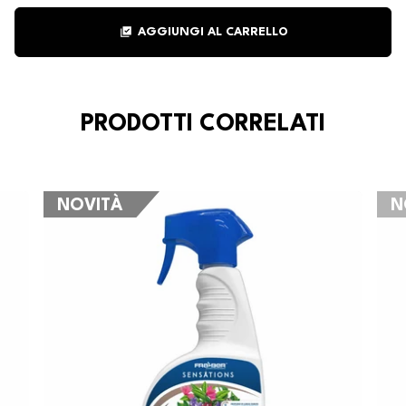
library_add_check
AGGIUNGI AL CARRELLO
PRODOTTI CORRELATI
NOVITÀ
N