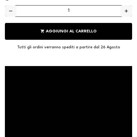
remove
add
shopping_cart
AGGIUNGI AL CARRELLO
Tutti gli ordini verranno spediti a partire dal 26 Agosto