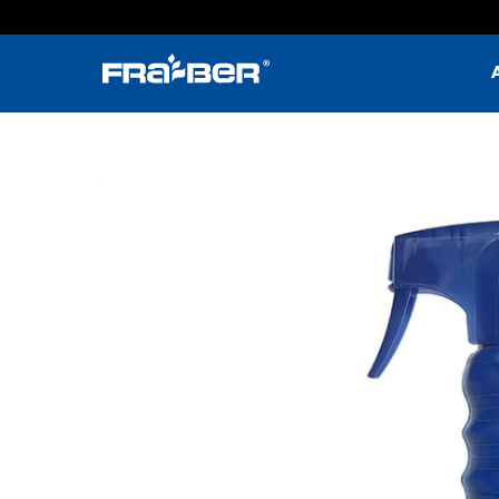
Passa
al
contenuto