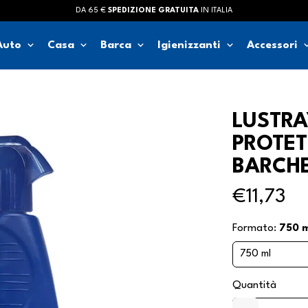
DA 65 €
SPEDIZIONE GRATUITA
IN ITALIA
keyboard_arrow_down
keyboard_arrow_down
keyboard_arrow_down
keyboard_arrow_down
keyboard_ar
Auto
Casa
Barca
Igienizzanti
Accessori
LUSTRA
PROTET
BARCH
€11,73
Formato:
750 m
Quantità