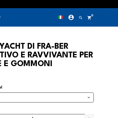
account_circle
0
row_down
search
shopping_cart
YACHT DI FRA-BER
TIVO E RAVVIVANTE PER
E E GOMMONI
l