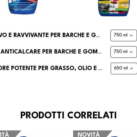
LUSTRAYACHT DI FRA-BER PROTETTIVO E RAVVIVANTE PER BARCHE E GOMMONI
REEF DI FRA-BER DISINCROSTANTE E ANTICALCARE PER BARCHE E GOMMONI
MULTIFORCE DI FRA-BER SGRASSATORE POTENTE PER GRASSO, OLIO E MOTORI E INDUSTRIA
PRODOTTI CORRELATI
ITÀ
NOVITÀ