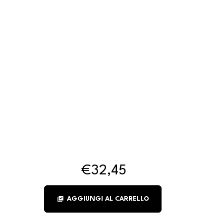
€32,45
library_add_check
AGGIUNGI AL CARRELLO