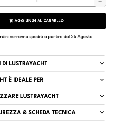
add
shopping_cart
AGGIUNGI AL CARRELLO
 ordini verranno spediti a partire dal 26 Agosto
I DI LUSTRAYACHT
T È IDEALE PER
IZZARE LUSTRAYACHT
ICUREZZA & SCHEDA TECNICA