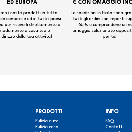
ED EUROPA
€ CON OMAGGIO IN
mo i nostri prodotti in tutta
Le spedizioni in Italia sono gra
isole comprese ed in tutti i paesi
tutti gli ordini con importi su
pa per riceverli direttamente e
65 € e comprendono un n
modamente a casa tua o
omaggio selezionato apposi
indirizzo della tua attività!
per te!
PRODOTTI
INFO
Pulizia auto
FAQ
Pulizia casa
Contatti