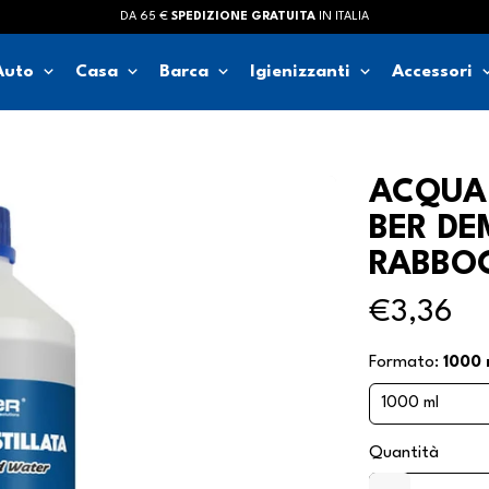
DA 65 €
SPEDIZIONE GRATUITA
IN ITALIA
keyboard_arrow_down
keyboard_arrow_down
keyboard_arrow_down
keyboard_arrow_down
keyboard_ar
Auto
Casa
Barca
Igienizzanti
Accessori
ACQUA 
BER DE
RABBOC
€3,36
Formato:
1000 
Quantità