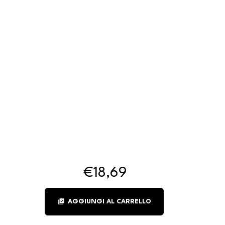
€18,69
library_add_check
AGGIUNGI AL CARRELLO