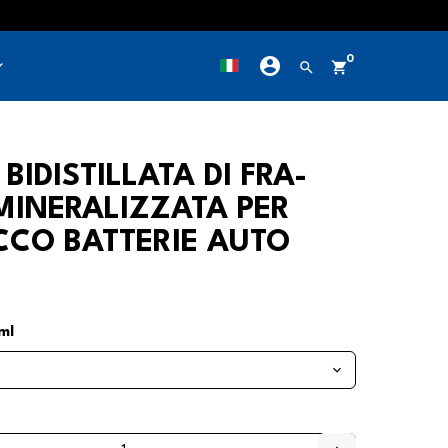
account_circle
0
row_down
search
shopping_cart
BIDISTILLATA DI FRA-
MINERALIZZATA PER
CO BATTERIE AUTO
ml