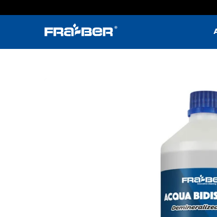
Passa
al
contenuto