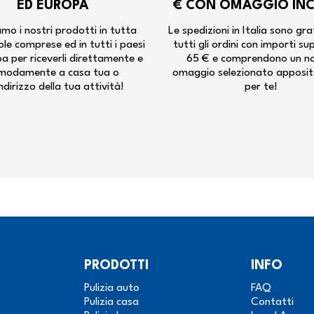
ED EUROPA
€ CON OMAGGIO IN
mo i nostri prodotti in tutta
Le spedizioni in Italia sono gra
isole comprese ed in tutti i paesi
tutti gli ordini con importi su
pa per riceverli direttamente e
65 € e comprendono un n
modamente a casa tua o
omaggio selezionato apposi
indirizzo della tua attività!
per te!
PRODOTTI
INFO
Pulizia auto
FAQ
Pulizia casa
Contatti