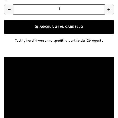
remove
add
shopping_cart
AGGIUNGI AL CARRELLO
Tutti gli ordini verranno spediti a partire dal 26 Agosto