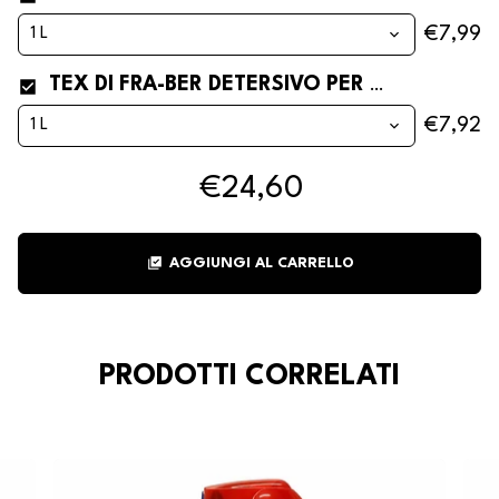
€7,99
TEX DI FRA-BER DETERSIVO PER LAVATRICE E BUCATO A MANO PROFESSIONALE
€7,92
€24,60
library_add_check
AGGIUNGI AL CARRELLO
PRODOTTI CORRELATI