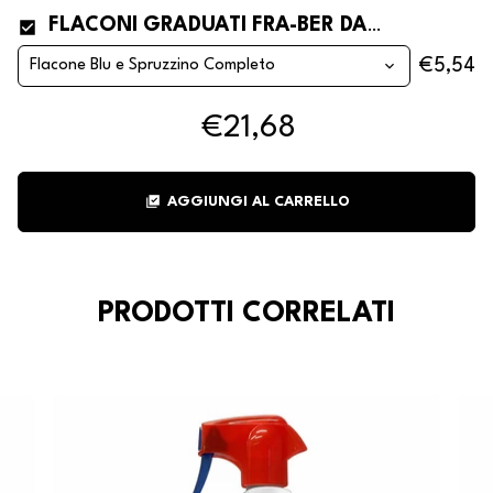
FLACONI GRADUATI FRA-BER DA 1 LITRO
€5,54
€21,68
library_add_check
AGGIUNGI AL CARRELLO
PRODOTTI CORRELATI