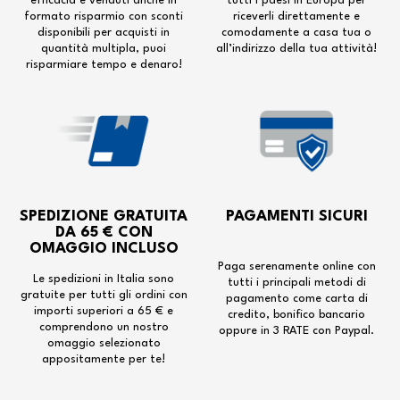
efficacia e venduti anche in
tutti i paesi in Europa per
formato risparmio con sconti
riceverli direttamente e
disponibili per acquisti in
comodamente a casa tua o
quantità multipla, puoi
all’indirizzo della tua attività!
risparmiare tempo e denaro!
SPEDIZIONE GRATUITA
PAGAMENTI SICURI
DA 65 € CON
OMAGGIO INCLUSO
Paga serenamente online con
Le spedizioni in Italia sono
tutti i principali metodi di
gratuite per tutti gli ordini con
pagamento come carta di
importi superiori a 65 € e
credito, bonifico bancario
comprendono un nostro
oppure in 3 RATE con Paypal.
omaggio selezionato
appositamente per te!