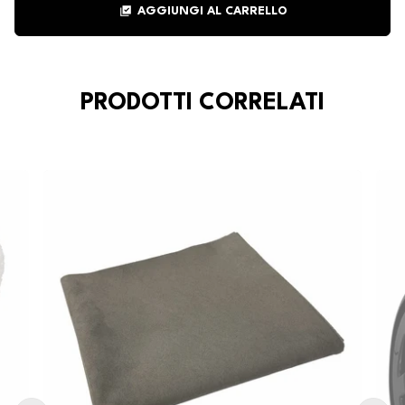
library_add_check
AGGIUNGI AL CARRELLO
PRODOTTI CORRELATI