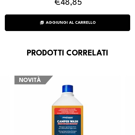
€48,85
library_add_check
AGGIUNGI AL CARRELLO
PRODOTTI CORRELATI
NOVITÀ