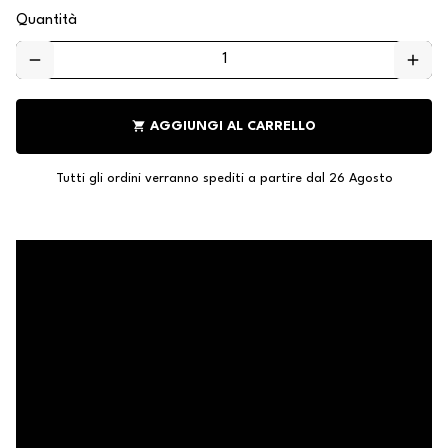
Quantità
remove
add
shopping_cart
AGGIUNGI AL CARRELLO
Tutti gli ordini verranno spediti a partire dal 26 Agosto