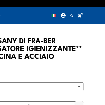
account_circle
0
row_down
search
shopping_cart
SANY DI FRA-BER
ATORE IGIENIZZANTE**
CINA E ACCIAIO