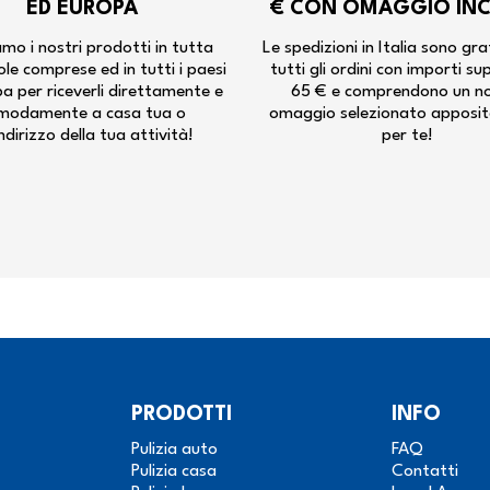
ED EUROPA
€ CON OMAGGIO IN
mo i nostri prodotti in tutta
Le spedizioni in Italia sono gra
isole comprese ed in tutti i paesi
tutti gli ordini con importi su
pa per riceverli direttamente e
65 € e comprendono un n
modamente a casa tua o
omaggio selezionato apposi
indirizzo della tua attività!
per te!
PRODOTTI
INFO
Pulizia auto
FAQ
Pulizia casa
Contatti