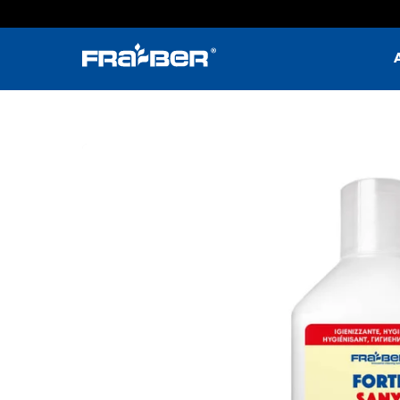
Passa
al
contenuto