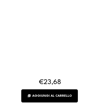
€23,68
library_add_check
AGGIUNGI AL CARRELLO