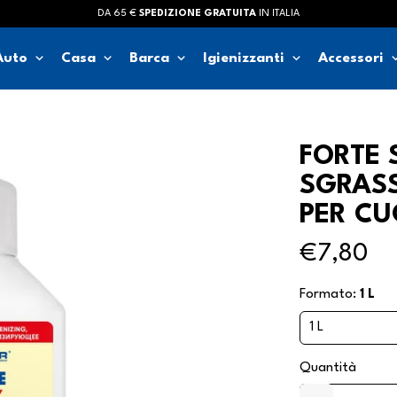
DA 65 €
SPEDIZIONE GRATUITA
IN ITALIA
keyboard_arrow_down
keyboard_arrow_down
keyboard_arrow_down
keyboard_arrow_down
keyboard_ar
Auto
Casa
Barca
Igienizzanti
Accessori
FORTE 
SGRASS
PER CU
€7,80
Formato:
1 L
Quantità