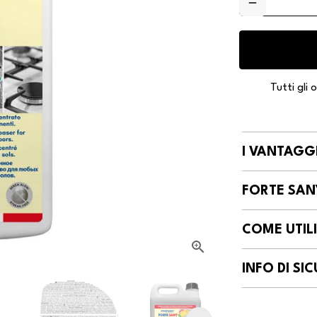
remove
Tutti gli
I VANTAGGI
FORTE SANY
COME UTIL
INFO DI S