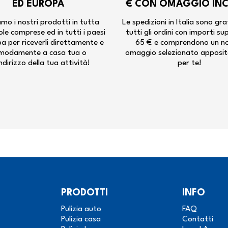
ED EUROPA
€ CON OMAGGIO IN
mo i nostri prodotti in tutta
Le spedizioni in Italia sono gra
isole comprese ed in tutti i paesi
tutti gli ordini con importi su
pa per riceverli direttamente e
65 € e comprendono un n
modamente a casa tua o
omaggio selezionato apposi
indirizzo della tua attività!
per te!
PRODOTTI
INFO
Pulizia auto
FAQ
Pulizia casa
Contatti