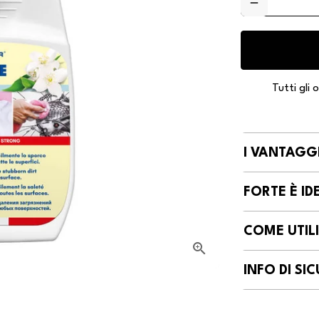
remove
Tutti gli
I VANTAGGI
FORTE È ID
COME UTIL
INFO DI S