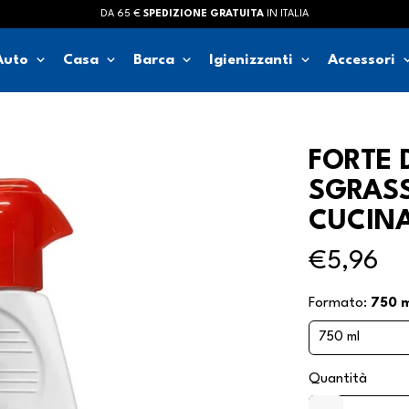
DA 65 €
SPEDIZIONE GRATUITA
IN ITALIA
keyboard_arrow_down
keyboard_arrow_down
keyboard_arrow_down
keyboard_arrow_down
keyboard_ar
Auto
Casa
Barca
Igienizzanti
Accessori
FORTE 
SGRASS
CUCIN
€5,96
Formato:
750 m
Quantità