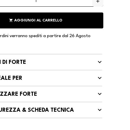
add
shopping_cart
AGGIUNGI AL CARRELLO
 ordini verranno spediti a partire dal 26 Agosto
 DI FORTE
EALE PER
IZZARE FORTE
ICUREZZA & SCHEDA TECNICA