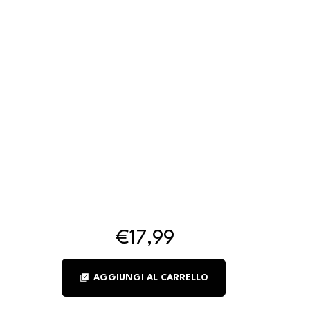
€17,99
library_add_check
AGGIUNGI AL CARRELLO