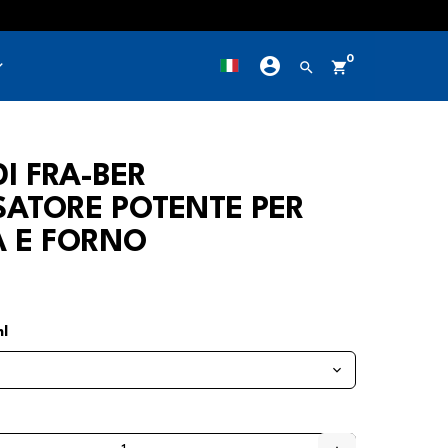
account_circle
0
row_down
search
shopping_cart
DI FRA-BER
ATORE POTENTE PER
A E FORNO
l